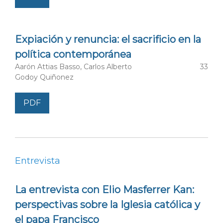
Dr. Francesco Lazzari,
Università degli studi di
Trieste, Csal-Centro studi per l’America Latina,
Italia
Expiación y renuncia: el sacrificio en la
política contemporánea
Aarón Attias Basso, Carlos Alberto
33
Godoy Quiñonez
Miembros del Comité Editorial
PDF
Dr. Rafael José Archondo Quiroga,
Instituto de
Investigaciones Sociales, UNAM,
México
Dra. María Bargo,
Instituto de Investigaciones
Entrevista
Sociales, UNAM,
México
La entrevista con Elio Masferrer Kan:
Dra. Yazmín Margarita Cuevas Cajiga,
Facultad de
perspectivas sobre la Iglesia católica y
Filosofía y Letras, UNAM,
México
el papa Francisco