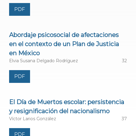
/CNRS), Francia
PDF
Dra. Anath Ariel de Vidas,
Centre National de la
Recherche Scientifique (CNRS) Centre de
Abordaje psicosocial de afectaciones
Recherche sur les Mondes Américains (CERMA)
,
en el contexto de un Plan de Justicia
Francia
en México
Elvia Susana Delgado Rodríguez
32
Dra. Rogerio Haesbaert,
Universidade Federal
Fluminense
, Río de Janeiro, Brasil
PDF
Dra. Denise Jodelet,
Institut Interdisciplinaire et
d’Anthropologie du Contemporain École des Hautes
El Día de Muertos escolar: persistencia
Études en Sciences Sociales (EHESS)
, Francia
y resignificación del nacionalismo
Víctor Larios González
37
Dr. Andreas Pickel,
Trent University · Centre for the
Critical Study of Global Power and Politics
, Canadá
PDF