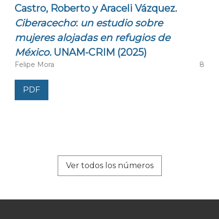
Castro, Roberto y Araceli Vázquez.
Dr. Mario Sandoval Manriquez
, Universidad Católica
Ciberacecho
:
un estudio sobre
Silva Henríquez, Chile
mujeres alojadas en refugios de
México
. UNAM-CRIM (2025)
Dra. Gema Santamaría,
George Washington
Felipe Mora
8
University, Estados Unidos
PDF
Ver todos los números