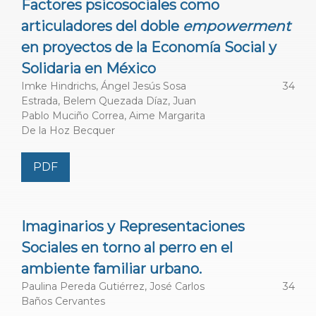
Investigaciones Multidisciplinarias
,
UNAM,
México
Factores psicosociales como
articuladores del doble
empowerment
Comité Científico Internacional
en proyectos de la Economía Social y
Solidaria en México
Dr. Pablo Alabarces, Universidad de Buenos Aires,
Imke Hindrichs, Ángel Jesús Sosa
34
Investigador Principal del CONICET, Argentina
Estrada, Belem Quezada Díaz, Juan
Pablo Muciño Correa, Aime Margarita
De la Hoz Becquer
Dra. Angela Arruda,
Universidade Federal do Rio de
Janeiro (UFRJ)
, Brasil
PDF
Dr. Philippe Corcuff,
Institut d'études politiques de
Lyon / CERLIS (Centre de recherche sur les liens
Imaginarios y Representaciones
sociaux, CNRS/Université Paris Descartes/Université
Sociales en torno al perro en el
Sorbonne Nouvelle) Instituto de Estudios Políticos
ambiente familiar urbano.
de Lyon e investigador en el laboratorio de
Paulina Pereda Gutiérrez, José Carlos
34
sociología CERLIS
(Université Paris Descartes
Baños Cervantes