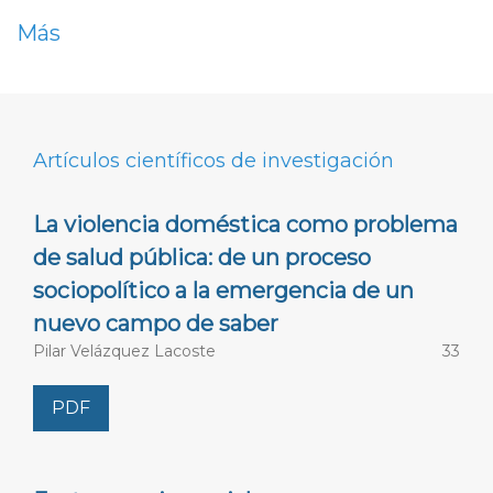
Más
Director fundador
Dr. Gilberto Giménez Montiel, Investigador Emérito
del
Instituto de Investigaciones Sociales de la
Artículos científicos de investigación
Universidad Nacional Autónoma de México
(
UNAM
)
,
México
La violencia doméstica como problema
Director
de salud pública: de un proceso
sociopolítico a la emergencia de un
Dr. Hugo José Suárez,
Instituto de Investigaciones
nuevo campo de saber
Sociales, UNAM
, México
Pilar Velázquez Lacoste
33
Editor ejecutivo
PDF
Dr. Guillermo A. Peimbert Frías,
Centro Regional de