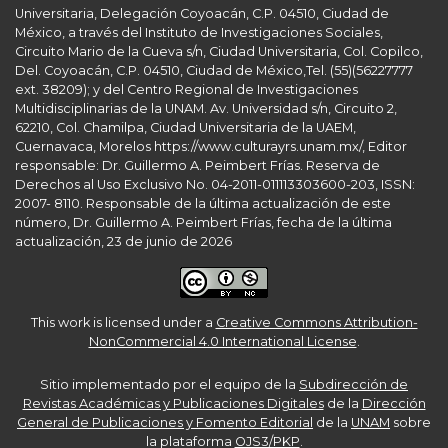
Universitaria, Delegación Coyoacán, C.P. 04510, Ciudad de
México, a través del Instituto de Investigaciones Sociales,
Circuito Mario de la Cueva s/n, Ciudad Universitaria, Col. Copilco,
Del. Coyoacán, C.P. 04510, Ciudad de México,Tel. (55)(56227777
ext. 38209); y del Centro Regional de Investigaciones
Multidisciplinarias de la UNAM. Av. Universidad s/n, Circuito 2,
62210, Col. Chamilpa, Ciudad Universitaria de la UAEM,
Cuernavaca, Morelos https://www.culturayrs.unam.mx/, Editor
responsable: Dr. Guillermo A. Peimbert Frías. Reserva de
Derechos al Uso Exclusivo No. 04-2011-011113303600-203, ISSN:
2007- 8110. Responsable de la última actualización de este
número, Dr. Guillermo A. Peimbert Frías, fecha de la última
actualización, 23 de junio de 2026
This work is licensed under a
Creative Commons Attribution-
NonCommercial 4.0 International License
.
Sitio implementado por el equipo de la
Subdirección de
Revistas Académicas y Publicaciones Digitales
de la
Dirección
General de Publicaciones y Fomento Editorial
de la
UNAM
sobre
la plataforma
OJS3/PKP
.