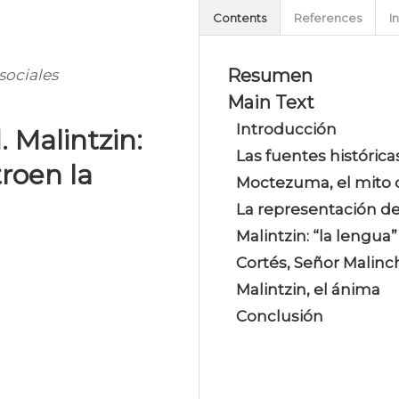
Contents
References
I
Resumen
sociales
Main Text
Introducción
. Malintzin:
Las fuentes históricas
troen la
Moctezuma, el mito d
La representación de
Malintzin: “la lengua”
Cortés, Señor Malinc
Malintzin, el ánima
Conclusión