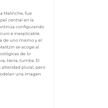
a Malinche, fue 
el central en la 
ontinúa configurando 
uro e inexplicable. 
a de uno mismo y el 
alitzin se acoge al 
pológicas de 
lo 
, tierra, tumba. El 
lteridad plural, pero 
modelan una imagen 