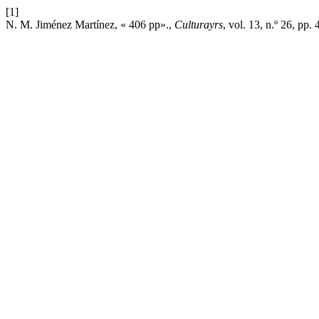
[1]
N. M. Jiménez Martínez, « 406 pp».,
Culturayrs
, vol. 13, n.º 26, pp